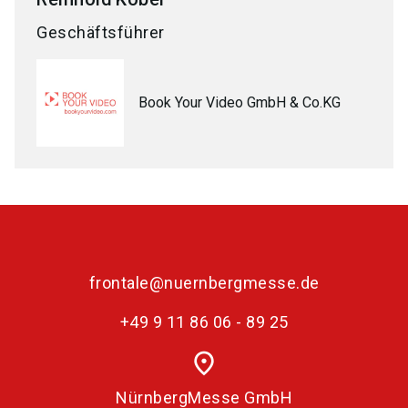
Geschäftsführer
Book Your Video GmbH & Co.KG
frontale@nuernbergmesse.de
+49 9 11 86 06 - 89 25
place
NürnbergMesse GmbH