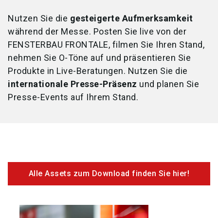
www.instagram.com/fensterbaufrontale
Facebook:
Nutzen Sie die
gesteigerte Aufmerksamkeit
Zur Besuchen Landingpage
www.facebook.com/fensterbaufrontale
während der Messe. Posten Sie live von der
LinkedIn:
FENSTERBAU FRONTALE, filmen Sie Ihren Stand,
www.linkedin.com/company/fensterbaufrontale/
nehmen Sie O-Töne auf und präsentieren Sie
Produkte in Live-Beratungen. Nutzen Sie die
internationale Presse-Präsenz
und planen Sie
Download Social-Media-Assets
Presse-Events auf Ihrem Stand.
Alle Assets zum Download finden Sie hier!