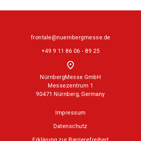
frontale@nuernbergmesse.de
+49 9 11 86 06 - 89 25
place
NürnbergMesse GmbH
Messezentrum 1
90471 Nürnberg, Germany
Impressum
Datenschutz
Erklärung zur Barrierefreiheit