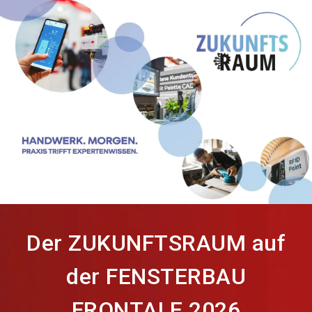
language
Jetzt Aussteller werden
DE
search
Der ZUKUNFTSRAUM auf
der FENSTERBAU
FRONTALE 2026