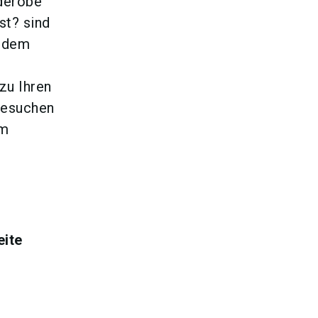
derobe
t? sind
f dem
zu Ihren
besuchen
im
eite