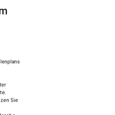
em
lenplans
ter
te.
tzen Sie