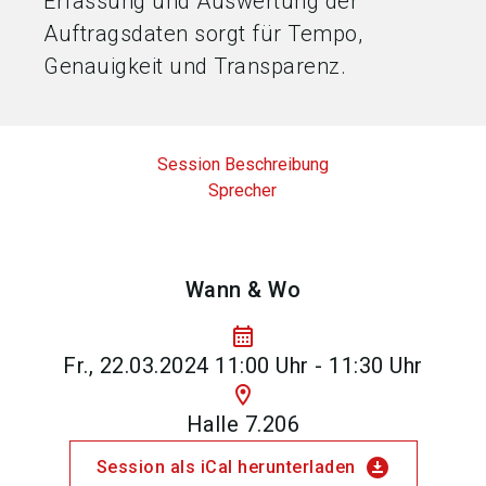
Erfassung und Auswertung der
Auftragsdaten sorgt für Tempo,
Genauigkeit und Transparenz.
Session Beschreibung
Sprecher
Wann & Wo
calendar_month
Fr., 22.03.2024 11:00 Uhr - 11:30 Uhr
location_on
Halle 7.206
download_for_offline
Session als iCal herunterladen