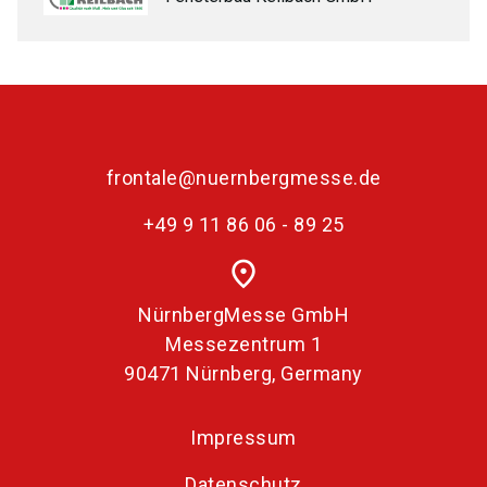
frontale@nuernbergmesse.de
+49 9 11 86 06 - 89 25
place
NürnbergMesse GmbH
Messezentrum 1
90471 Nürnberg, Germany
Impressum
Datenschutz