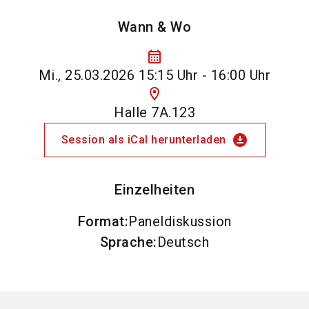
Wann & Wo
calendar_month
Mi., 25.03.2026 15:15 Uhr - 16:00 Uhr
location_on
Halle 7A.123
download_for_offline
Session als iCal herunterladen
Einzelheiten
Format
:
Paneldiskussion
Sprache
:
Deutsch