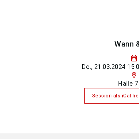
Wann 
calendar_month
Do., 21.03.2024 15:0
location_on
Halle 7
Session als iCal h