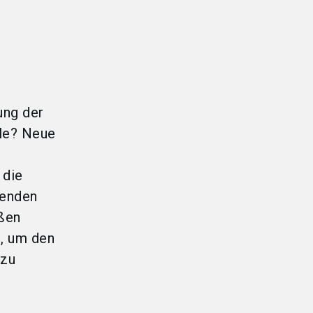
ung der
lle? Neue
 die
erenden
aßen
n, um den
 zu