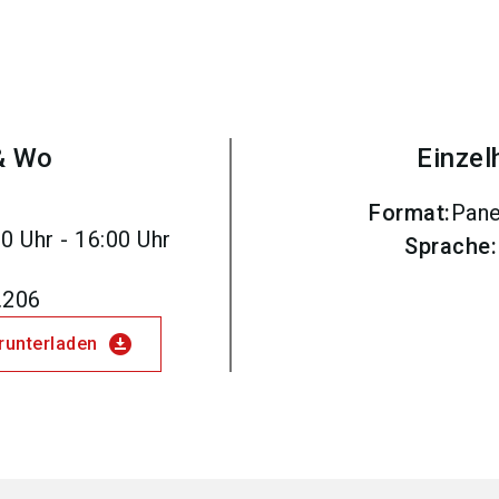
& Wo
Einzel
Format
:
Pane
0 Uhr - 16:00 Uhr
Sprache
:
.206
download_for_offline
erunterladen