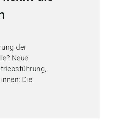
language
Jetzt Aussteller werden
DE
m
search
erung der
lle? Neue
triebsführung,
innen: Die