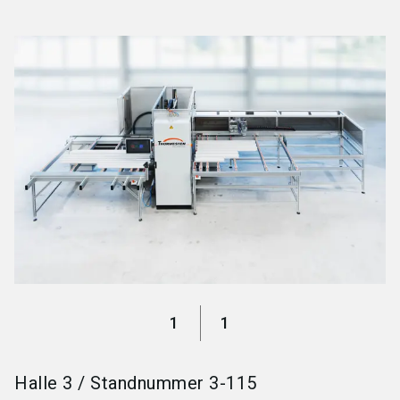
language
Jetzt Aussteller werden
DE
search
1
1
Halle
3
/
Standnummer
3-115