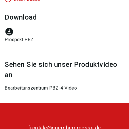
Download
download_for_offline
Prospekt PBZ
Sehen Sie sich unser Produktvideo
an
Bearbeitunszentrum PBZ-4 Video
frontale@nuernbergmesse.de