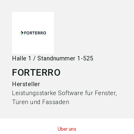
language
Jetzt Aussteller werden
DE
search
Halle
1
/
Standnummer
1-525
FORTERRO
Hersteller
Leistungsstarke Software für Fenster,
Türen und Fassaden
Über uns