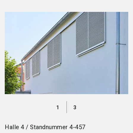
language
Jetzt Aussteller werden
DE
search
1
3
Halle
4
/
Standnummer
4-457