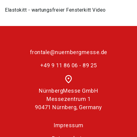
Elastokitt - wartungsfreier Fensterkitt Video
frontale@nuernbergmesse.de
+49 9 11 86 06 - 89 25
place
NürnbergMesse GmbH
Messezentrum 1
90471 Nürnberg, Germany
Impressum