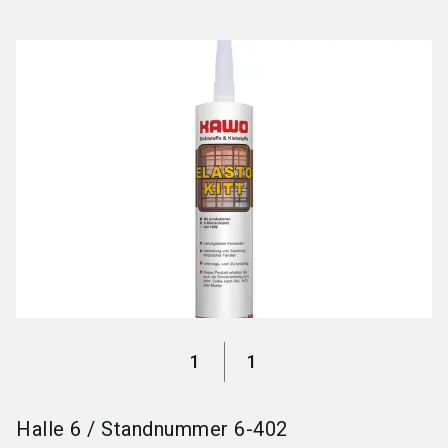
language
Jetzt Aussteller werden
DE
search
1
1
Halle
6
/
Standnummer
6-402