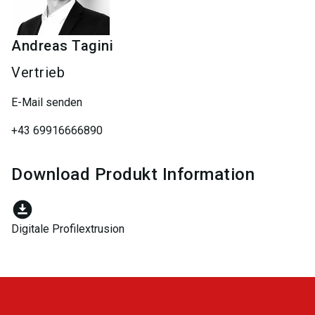
Andreas
Tagini
Vertrieb
E-Mail senden
+43 69916666890
Download Produkt Information
download_for_offline
Digitale Profilextrusion