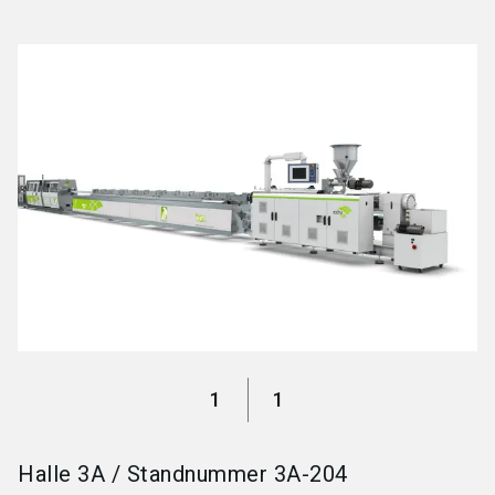
language
Jetzt Aussteller werden
DE
search
1
1
Halle
3A
/
Standnummer
3A-204