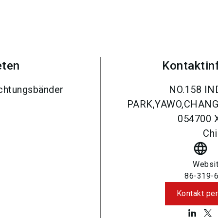
eten
Kontaktin
chtungsbänder
NO.158 I
PARK,YAWO,CHAN
054700
Chi
language
Websi
86-319-
Kontakt per