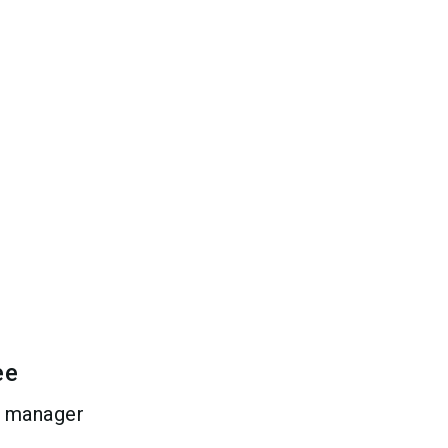
ee
s manager