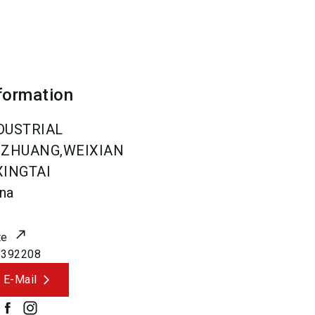
formation
NDUSTRIAL
GZHUANG,WEIXIAN
XINGTAI
na
te
6392208
 E-Mail