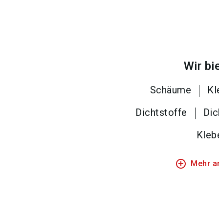
Wir bi
Schäume
Kl
Dichtstoffe
Dic
Kleb
add_circle_outline
Mehr a