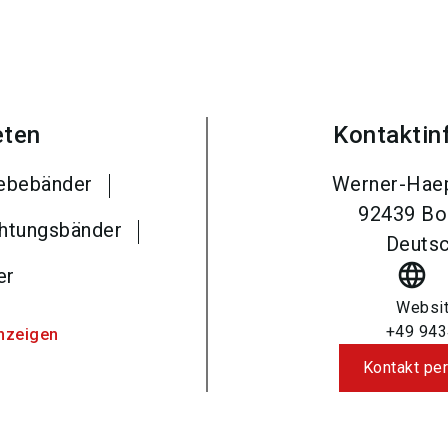
eten
Kontaktin
ebebänder
Werner-Haep
92439
Bo
htungsbänder
Deutsc
language
er
Websi
+49 943
nzeigen
Kontakt per