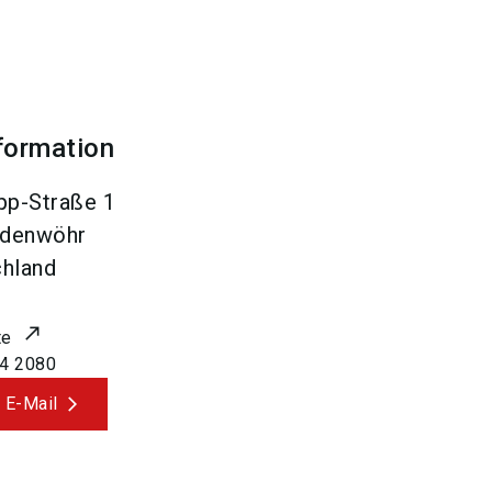
formation
p-Straße 1
denwöhr
hland
te
4 2080
 E-Mail