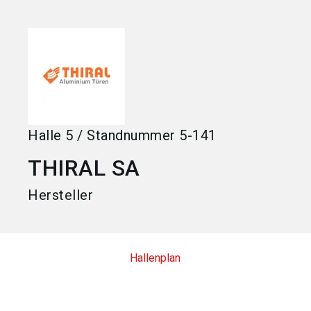
language
Jetzt Aussteller werden
DE
search
Halle
5
/
Standnummer
5-141
THIRAL SA
Hersteller
Hallenplan