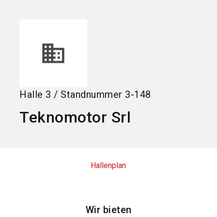
language
Jetzt Aussteller werden
DE
search
Halle
3
/
Standnummer
3-148
Teknomotor Srl
Hallenplan
Wir bieten