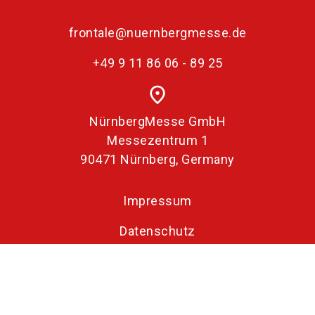
frontale@nuernbergmesse.de
+49 9 11 86 06 - 89 25
place
NürnbergMesse GmbH
Messezentrum 1
90471 Nürnberg, Germany
Impressum
Datenschutz
Erklärung zur Barrierefreiheit
Öffnungszeiten