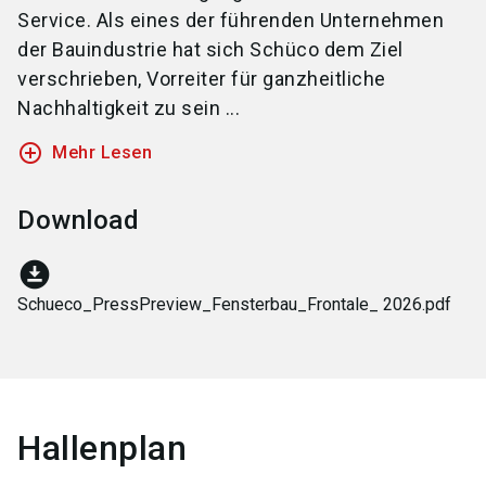
Service. Als eines der führenden Unternehmen
der Bauindustrie hat sich Schüco dem Ziel
verschrieben, Vorreiter für ganzheitliche
Nachhaltigkeit zu sein ...
add_circle_outline
Mehr Lesen
Download
download_for_offline
Schueco_PressPreview_Fensterbau_Frontale_ 2026.pdf
Hallenplan