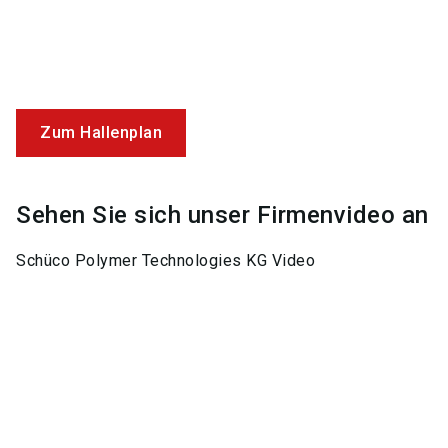
Zum Hallenplan
Sehen Sie sich unser Firmenvideo an
Schüco Polymer Technologies KG Video
Keywords
Fenster, Türen, Schiebetüren
Kunststoff-Fenster
Schueco
Schüco