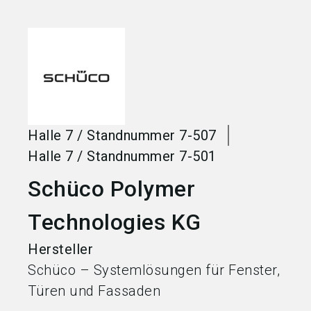
language
Jetzt Aussteller werden
DE
search
Halle
7
/
Standnummer
7-507
Halle
7
/
Standnummer
7-501
Schüco Polymer
Technologies KG
Hersteller
Schüco – Systemlösungen für Fenster,
Türen und Fassaden