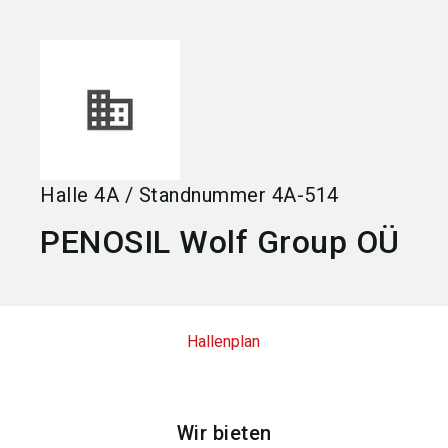
language
Jetzt Aussteller werden
DE
search
Halle
4A
/
Standnummer
4A-514
PENOSIL Wolf Group OÜ
Hallenplan
Wir bieten