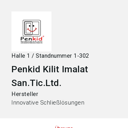
language
Jetzt Aussteller werden
DE
search
Halle
1
/
Standnummer
1-302
Penkid Kilit Imalat
San.Tic.Ltd.
Hersteller
Innovative Schließlösungen