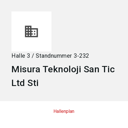
language
Jetzt Aussteller werden
DE
search
Halle
3
/
Standnummer
3-232
Misura Teknoloji San Tic
Ltd Sti
Hallenplan