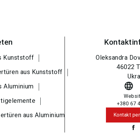
eten
Kontaktin
s Kunststoff
Oleksandra Dov
46022
T
rtüren aus Kunststoff
Ukra
language
us Aluminium
Websi
rtigelemente
+380 67 
tertüren aus Aluminium
Kontakt per