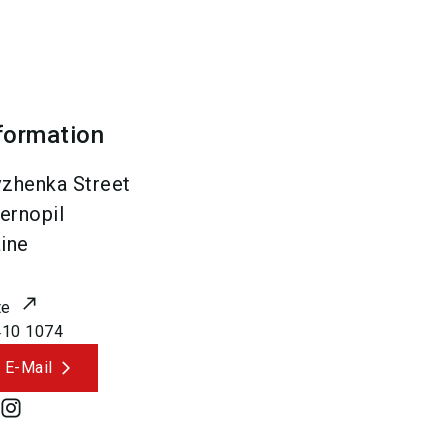
formation
zhenka Street
ernopil
ine
te
410 1074
 E-Mail