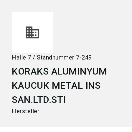
language
Jetzt Aussteller werden
DE
search
Halle
7
/
Standnummer
7-249
KORAKS ALUMINYUM
KAUCUK METAL INS
SAN.LTD.STI
Hersteller