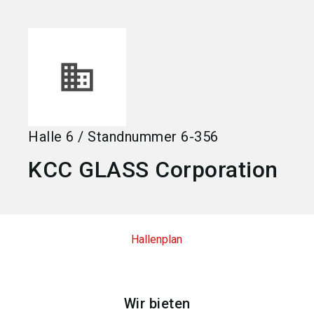
language
Jetzt Aussteller werden
DE
search
Halle
6
/
Standnummer
6-356
KCC GLASS Corporation
Hallenplan
Wir bieten