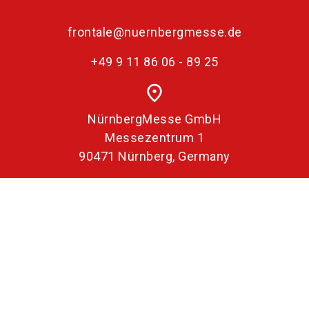
frontale@nuernbergmesse.de
+49 9 11 86 06 - 89 25
place
NürnbergMesse GmbH
Messezentrum 1
90471 Nürnberg, Germany
Impressum
Datenschutz
Erklärung zur Barrierefreiheit
Öffnungszeiten