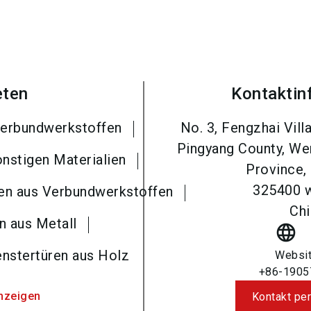
eten
Kontaktin
Verbundwerkstoffen
No. 3, Fengzhai Vil
Pingyang County, Wen
nstigen Materialien
Province, 
325400
ren aus Verbundwerkstoffen
Chi
n aus Metall
language
enstertüren aus Holz
Websi
+86-1905
nzeigen
Kontakt per