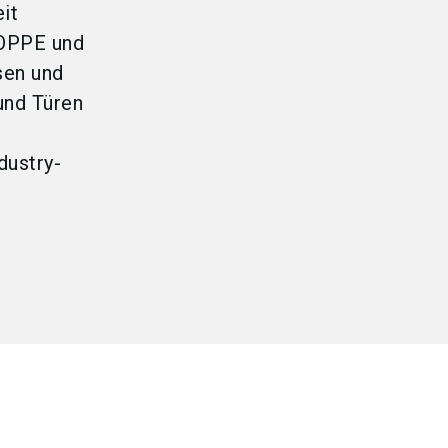
it
OPPE und
sen und
und Türen
dustry-