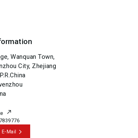
formation
lage, Wanquan Town,
zhou City, Zhejiang
P.R.China
wenzhou
na
te
7839776
 E-Mail