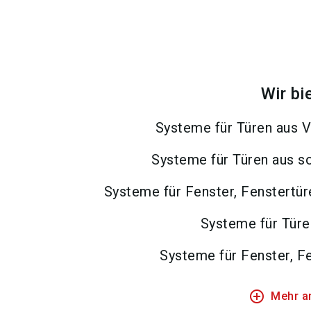
Wir bi
Systeme für Türen aus 
Systeme für Türen aus so
Systeme für Fenster, Fenstertü
Systeme für Türe
Systeme für Fenster, F
add_circle_outline
Mehr a