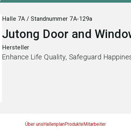
Halle
7A
/
Standnummer
7A-129a
Jutong Door and Windo
Hersteller
Enhance Life Quality, Safeguard Happine
Über uns
Hallenplan
Produkte
Mitarbeiter