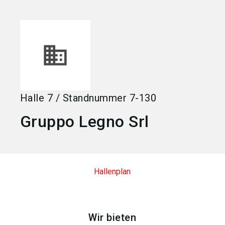
language
Jetzt Aussteller werden
DE
search
Halle
7
/
Standnummer
7-130
Gruppo Legno Srl
Hallenplan
Wir bieten