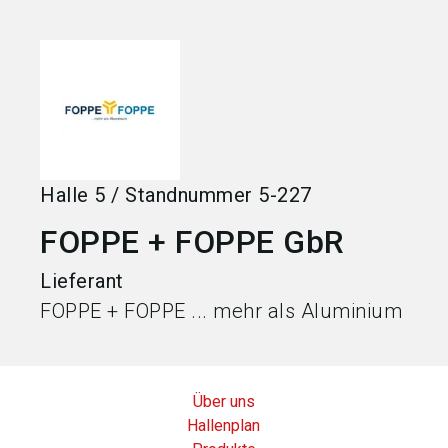
language
Jetzt Aussteller werden
DE
search
Halle
5
/
Standnummer
5-227
FOPPE + FOPPE GbR
Lieferant
FOPPE + FOPPE ... mehr als Aluminium
Über uns
Hallenplan