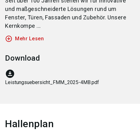
Seit über 100 Jahren stehen wir für innovative
und maßgeschneiderte Lösungen rund um
Fenster, Türen, Fassaden und Zubehör. Unsere
Kernkompe ...
add_circle_outline
Mehr Lesen
Download
download_for_offline
Leistungsuebersicht_FMM_2025-4MB.pdf
Hallenplan