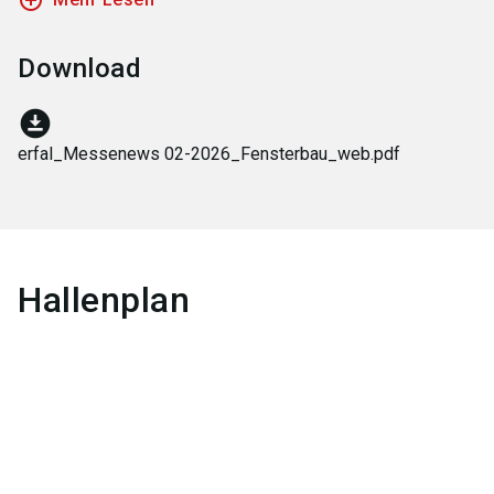
add_circle_outline
Download
download_for_offline
erfal_Messenews 02-2026_Fensterbau_web.pdf
Hallenplan