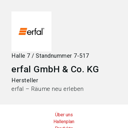
language
Jetzt Aussteller werden
DE
search
Halle
7
/
Standnummer
7-517
erfal GmbH & Co. KG
Hersteller
erfal – Räume neu erleben
Über uns
Hallenplan