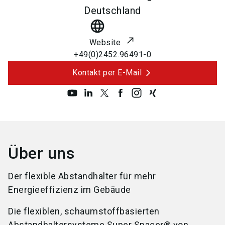
Deutschland
language
Website
+49(0)2452.96491-0
Kontakt per E-Mail
Über uns
Der flexible Abstandhalter für mehr
Energieeffizienz im Gebäude
Die flexiblen, schaumstoffbasierten
Abstandhaltersysteme Super Spacer® von