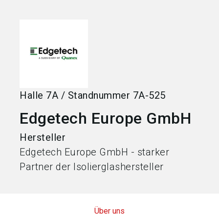
language
Jetzt Aussteller werden
DE
search
Halle
7A
/
Standnummer
7A-525
Edgetech Europe GmbH
Hersteller
Edgetech Europe GmbH - starker
Partner der Isolierglashersteller
Über uns