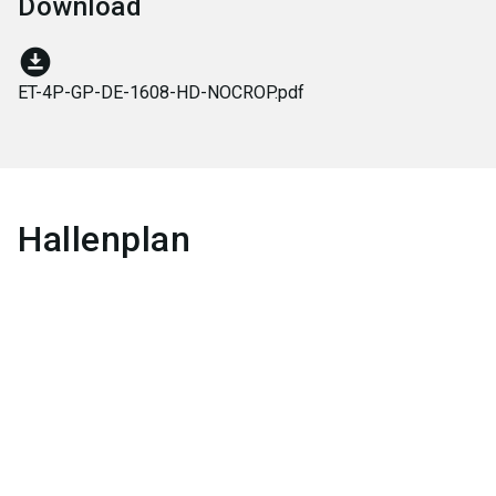
Download
download_for_offline
ET-4P-GP-DE-1608-HD-NOCROP.pdf
Hallenplan