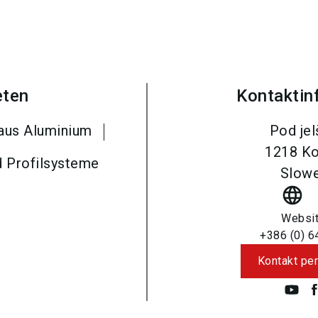
eten
Kontaktin
 aus Aluminium
Pod jel
1218
K
d Profilsysteme
Slowe
language
Websi
+386 (0) 6
Kontakt per