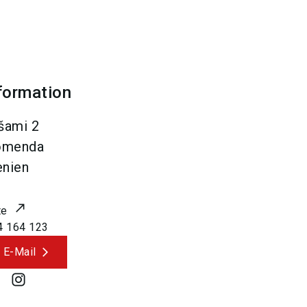
formation
šami 2
omenda
nien
te
4 164 123
 E-Mail