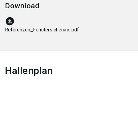
Download
download_for_offline
Referenzen_Fenstersicherung.pdf
Hallenplan