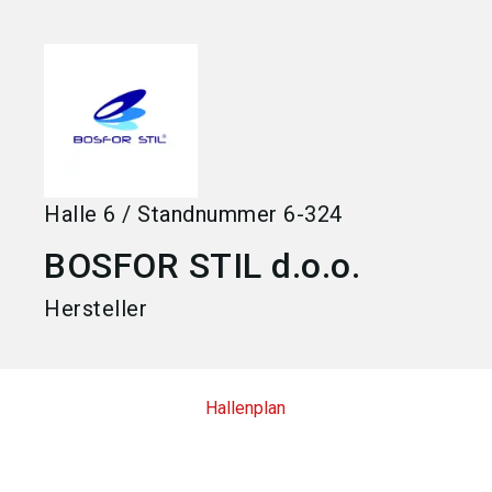
language
Jetzt Aussteller werden
DE
search
Halle
6
/
Standnummer
6-324
BOSFOR STIL d.o.o.
Hersteller
Hallenplan