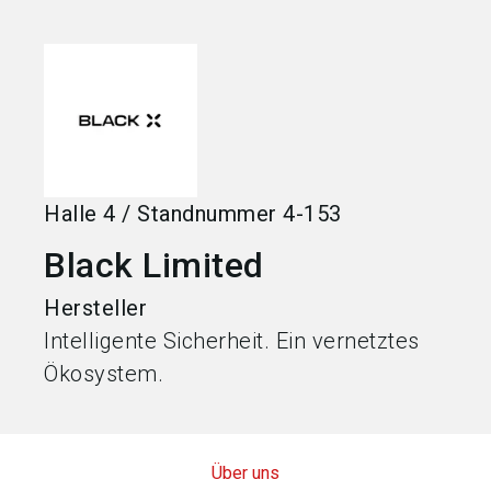
language
Jetzt Aussteller werden
DE
search
Halle
4
/
Standnummer
4-153
Black Limited
Hersteller
Intelligente Sicherheit. Ein vernetztes
Ökosystem.
Über uns