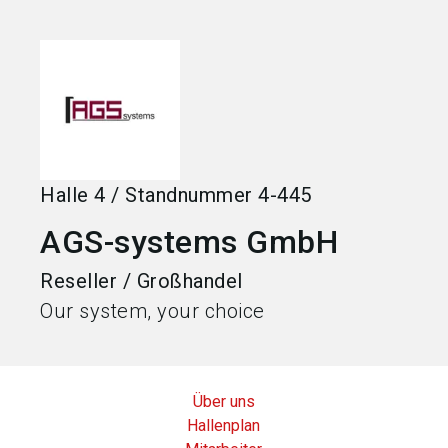
language
Jetzt Aussteller werden
DE
search
Halle
4
/
Standnummer
4-445
AGS-systems GmbH
Reseller / Großhandel
Our system, your choice
Über uns
Hallenplan