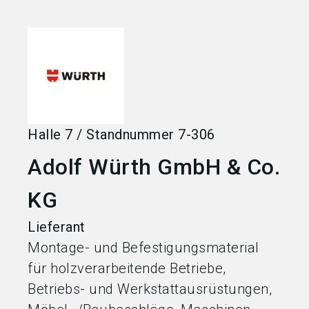
language
Jetzt Aussteller werden
DE
search
Halle
7
/
Standnummer
7-306
Adolf Würth GmbH & Co.
KG
Lieferant
Montage- und Befestigungsmaterial
für holzverarbeitende Betriebe,
Betriebs- und Werkstattausrüstungen,