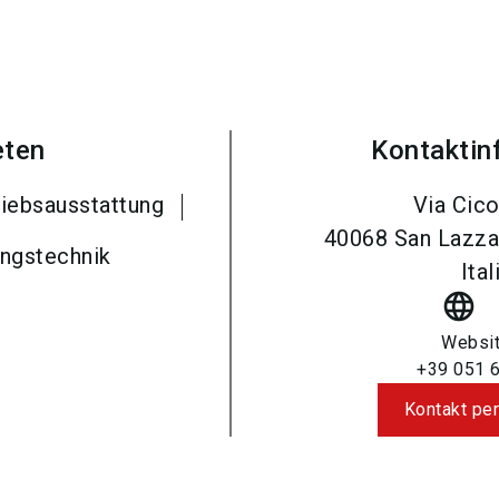
eten
Kontaktin
riebsausstattung
Via Cico
40068
San Lazza
ngstechnik
Ital
language
Websi
+39 051 
Kontakt per