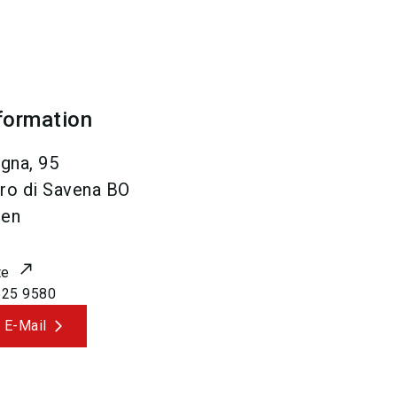
formation
gna, 95
ro di Savena BO
ien
te
625 9580
 E-Mail