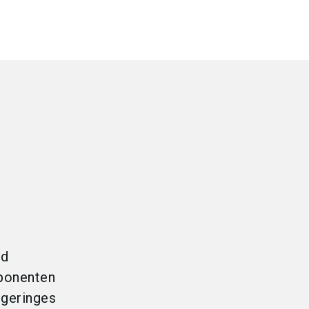
nd
mponenten
 geringes