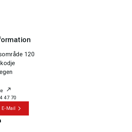
formation
sområde 120
kodje
egen
te
4 47 70
 E-Mail