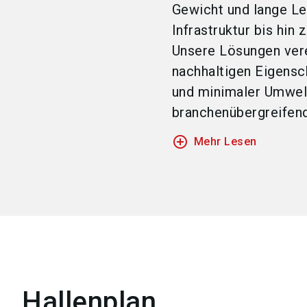
Gewicht und lange L
Infrastruktur bis hin
Unsere Lösungen vere
nachhaltigen Eigensc
und minimaler Umwelt
branchenübergreifend
add_circle_outline
Mehr Lesen
Hallenplan