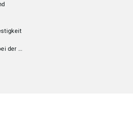
nd
stigkeit
 der ...