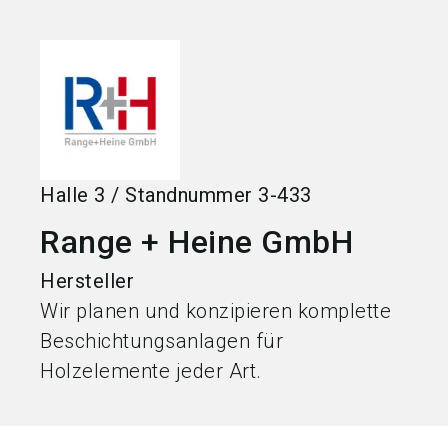
language
Jetzt Aussteller werden
DE
search
Halle
3
/
Standnummer
3-433
Range + Heine GmbH
Hersteller
Wir planen und konzipieren komplette
Beschichtungsanlagen für
Holzelemente jeder Art.