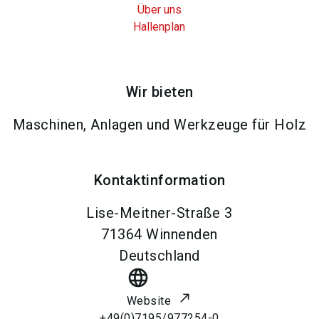
Über uns
Hallenplan
Wir bieten
Maschinen, Anlagen und Werkzeuge für Holz
Kontaktinformation
Lise-Meitner-Straße 3
71364
Winnenden
Deutschland
language
Website
+49(0)7195/977254-0