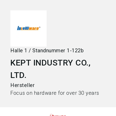
language
Jetzt Aussteller werden
DE
search
Halle
1
/
Standnummer
1-122b
KEPT INDUSTRY CO.,
LTD.
Hersteller
Focus on hardware for over 30 years