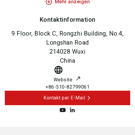
add_circle_outline
Mehr anzeigen
Kontaktinformation
9 Floor, Block C, Rongzhi Building, No.4,
Longshan Road
214028
Wuxi
China
language
Website
+86-510-82799061
Kontakt per E-Mail