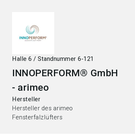
language
Jetzt Aussteller werden
DE
search
Halle
6
/
Standnummer
6-121
INNOPERFORM® GmbH
- arimeo
Hersteller
Hersteller des arimeo
Fensterfalzlüfters