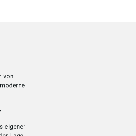
r von
r moderne
,
s eigener
der Lage,