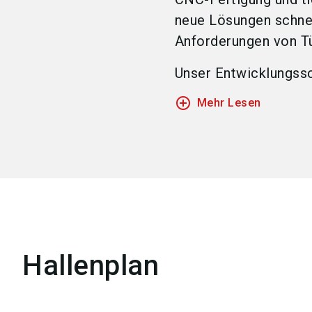
neue Lösungen schnell
Anforderungen von Tü
Unser Entwicklungss
add_circle_outline
Mehr Lesen
Hallenplan