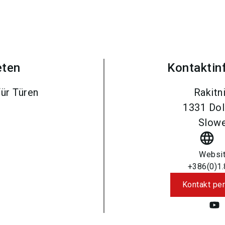
eten
Kontaktin
ür Türen
Rakitn
1331
Dol
Slowe
language
Websi
+386(0)1
Kontakt per