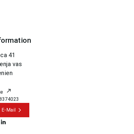
formation
ica 41
enja vas
nien
te
.8374023
 E-Mail