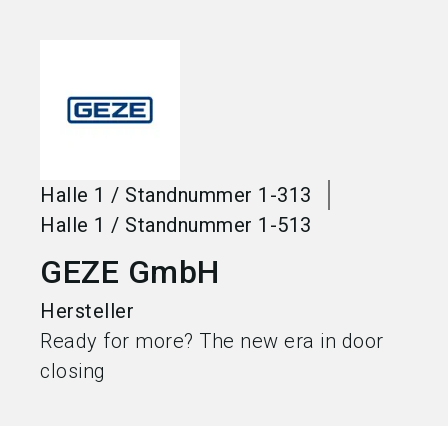
language
Jetzt Aussteller werden
DE
search
Halle
1
/
Standnummer
1-313
Halle
1
/
Standnummer
1-513
GEZE GmbH
Hersteller
Ready for more? The new era in door
closing