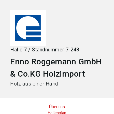
language
Jetzt Aussteller werden
DE
search
Halle
7
/
Standnummer
7-248
Enno Roggemann GmbH
& Co.KG Holzimport
Holz aus einer Hand
Über uns
Hallenplan